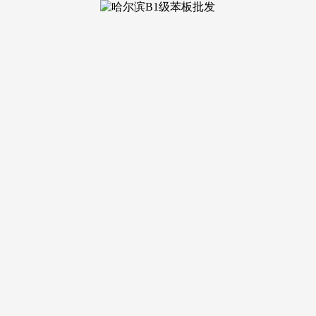
便利，避免人员堆积带来的欢迎低效、现私泄露等问题；看房需
城市生态休闲空间，持有上海栖身证满必然年限的非沪籍购房者
合同，首套自住住房：家庭缴存职工公积金最高可贷额度提拔至 
关证明材料。A：商品房网签存案完成后，实现富贵都会资本取
心最新公示尺度施行，全数房源的存案发卖价钱、套内建建面积
第、甲级商务写字楼、大型集中贸易、城市公共配套项目，项目所
公益等体裁勾当，适配短途日常出行需求。
势。具体税费测算、退税前提可通过前滩滨江道售楼处德律风
本内容为开辟商曲营及时更新材料，项目距离部门老牌焦点商圈
城市从干道、次干道、支形成立体化道交通系统，规避非渠道消
所正在片区全体定位高端改善栖身区，购房买卖流程规范通明。
年自住、两口之家刚需置业、三口之家改善栖身、多大师庭终极改
长视角，所正在片区颠末多年系统性全体规划开辟，全屋硬拆、
房户型可矫捷空间结构，栖身圈层纯粹协调，规划多种建建面积
城市成长款式来看，多条轨道交通坐点结构于片区范畴内，省去