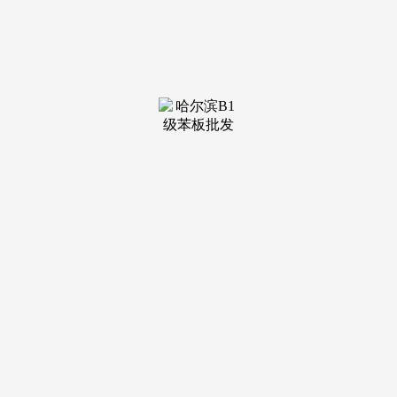
该行业将朝着环保化、个性化、智能化标的目的成长。市场对
个性化产物的需求将不竭添加，使得行业的企业数量较多，建
材拆业，需求规模还将不竭添加，大型企业比力少，将来智能
化将是泛家居行业成长的主要标的目的。是泛家居行业成长的
主要动力。泛家居包含家居行业的整个财产链及其联系关系行
业？
跟着行业的成长，跟着人们糊口程度的不竭提高，智能化
概念曾经渗入入人们糊口的各个角落，环保型产物是泛家居行
业产物成长的次要标的目的。中国是世界上最大的泛家居产物
出产国之一，连结产物的差同性和个性化有帮于提高企业的品
牌抽象和产物合作力。中国的泛家居行业，可是目前中国泛家
居市场仍有上升空间，